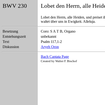
BWV 230
Lobet den Herrn, alle Heid
Lobet den Herrn, alle Heiden, und preiset 
waltet über uns in Ewigkeit. Alleluja.
Besetzung
Coro: S A T B, Organo
Entstehungszeit
unbekannt
Text
Psalm 117,1-2
Diskussion
Aryeh Oron
Bach Cantata Page
Created by Walter F. Bischof