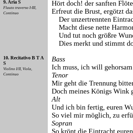
9. Aria S
Hört doch! der sanften Flöt
Flauto traverso I-III,
Erfreut die Brust, ergötzt da
Continuo
Der unzertrennten Eintrac
Macht diese nette Harmo
Und tut noch größre Wun
Dies merkt und stimmt doc
10. Recitativo B T A
Bass
S
Ich muss, ich will gehorsam
Violino I/II, Viola,
Tenor
Continuo
Mir geht die Trennung bitter
Doch meines Königs Wink g
Alt
Und ich bin fertig, euren W
So viel mir möglich, zu erfü
Sopran
So krönt die Eintracht eure