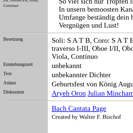
So viel sich nur Tropfen i
I/II, Violino I/II, Viola,
Continuo
In unsern bemoosten Kanä
Umfange beständig dein 
Vergnügen und Lust!
Besetzung
Soli: S A T B, Coro: S A T 
traverso I-III, Oboe I/II, Obo
Viola, Continuo
Entstehungszeit
unbekannt
Text
unbekannter Dichter
Anlass
Geburtsfest von König Augus
Diskussion
Aryeh Oron
Julian Mincha
Bach Cantata Page
Created by Walter F. Bischof