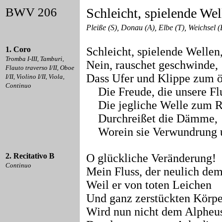
BWV 206
Schleicht, spielende We
Pleiße (S), Donau (A), Elbe (T), Weichsel (
1. Coro
Schleicht, spielende Wellen
Tromba I-III, Tamburi,
Nein, rauschet geschwinde,
Flauto traverso I/II, Oboe
Dass Ufer und Klippe zum öf
I/II, Violino I/II, Viola,
Continuo
Die Freude, die unsere Flu
Die jegliche Welle zum R
Durchreißet die Dämme,
Worein sie Verwundrung un
2. Recitativo B
O glückliche Veränderung!
Continuo
Mein Fluss, der neulich dem
Weil er von toten Leichen
Und ganz zerstückten Körpe
Wird nun nicht dem Alpheu